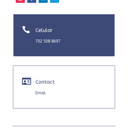

Celular
702 508 8697

Contact
Email